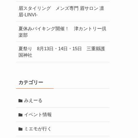
眉スタイリング メンズ専門 眉サロン 凛
眉-LINVI-
夏休みバイキング開催！ 津カントリー倶
楽部
す
夏祭り 8月13日・14日・15日 三重縣護
国神社
カテゴリー
る
みえーる
イベント情報
ミエモが行く