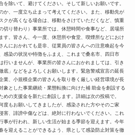
合を除いて、避けてください。そして新しいお願いです。
のか、一度立ち止まって考えてください。また、移動先が
スクが高くなる場合は、移動をさけていただくなど、慎重
の切り替わり）事業所では、休憩時間や食事など、居場所
ます。皆さん、今一度、休憩所や食堂、喫煙所などにおけ
さんにおかれても是非、従業員の皆さんへの注意喚起を今
、感染の状況や特徴をふまえ、これまで桑名市、四日市
は行いませんが、事業所の皆さんにおかれましては、引き
徹底」などをよろしくお願いします。緊急警戒宣言の延長
企業、小規模企業の皆さんを取り巻く厳しい経営環境が長
対象とした事業継続・業態転換に向けた補 助金を創設する
ための支援金を新たに創設します。詳細は次の投稿で。
何度もお願いしてきましたが、感染された方やそのご家
侵害、誹謗中傷などは、絶対に行わないでください。これ
行事が行われ、新しい生活が始まる季節を迎えます。今年
春を迎えることができるよう、県として感染防止対策を徹