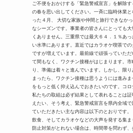
ご不便をおかけする「緊急警戒宣言」を解除す
の春を思い出してください。一斉に臨時休業と
った４月、 大切な家族や仲間と旅行できなか
なシーズンです。事業者の皆さんにとっても大
くありません。三重県では最大６４．１％あっ
い水準にあります。直近ではカラオケ喫茶での
ですが増えています。最前線で頑張っていただ
て間もなく、ワクチン接種がはじまります。市
り、準備は着々と進んでいます。しかし、限り
まったら、ワクチン接種は思うようには進みま
をもっと低く抑え込んでおきたいのです。コロ
私たちの取組は必ず結果として表れることは証
えたい、そう考え、緊急警戒宣言を県内全域で
ていただきたい主な内容は以下のとおりです。
飲食、そしてカラオケなどの大声を発する集ま
防止対策がとれない場合は、時間帯を問わず、