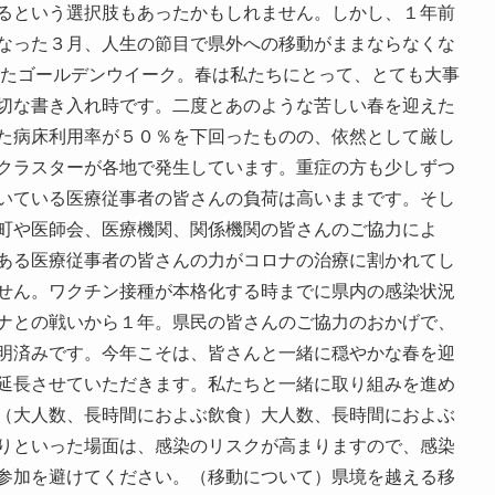
るという選択肢もあったかもしれません。しかし、１年前
なった３月、人生の節目で県外への移動がままならなくな
ったゴールデンウイーク。春は私たちにとって、とても大事
切な書き入れ時です。二度とあのような苦しい春を迎えた
た病床利用率が５０％を下回ったものの、依然として厳し
クラスターが各地で発生しています。重症の方も少しずつ
いている医療従事者の皆さんの負荷は高いままです。そし
町や医師会、医療機関、関係機関の皆さんのご協力によ
ある医療従事者の皆さんの力がコロナの治療に割かれてし
せん。ワクチン接種が本格化する時までに県内の感染状況
ナとの戦いから１年。県民の皆さんのご協力のおかげで、
明済みです。今年こそは、皆さんと一緒に穏やかな春を迎
延長させていただきます。私たちと一緒に取り組みを進め
（大人数、長時間におよぶ飲食）大人数、長時間におよぶ
りといった場面は、感染のリスクが高まりますので、感染
参加を避けてください。（移動について）県境を越える移