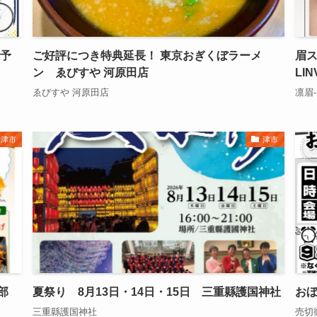
 予
ご好評につき特典延長！ 東京おぎくぼラーメ
眉ス
ン ゑびすや 河原田店
LINV
ゑびすや 河原田店
凛眉-L
津市
津市
部
夏祭り 8月13日・14日・15日 三重縣護国神社
おぼ
三重縣護国神社
売切