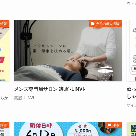
ウト
ト情報
今月の求人情報
メンズ専門眉サロン 凛眉 -LINVI-
ぬ
し
ちらか
凛眉 -LINVI-
サイ
津市
津市