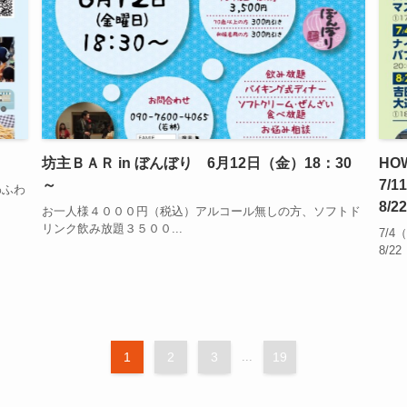
坊主ＢＡＲ in ぼんぼり 6月12日（金）18：30
HO
～
7/
わふわ
8/
お一人様４０００円（税込）アルコール無しの方、ソフトド
リンク飲み放題３５００...
7/4
8/2
1
2
3
...
19