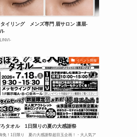
タイリング メンズ専門 眉サロン 凛眉-
I-
INVI-
イベント情報
ろタオル 1日限りの夏の大感謝祭
御免！1日限り 夏の大感謝祭超目玉企画！・大人気ア