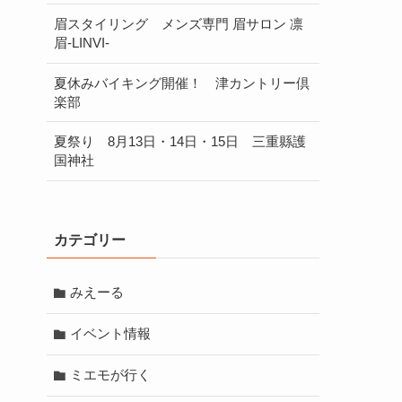
眉スタイリング メンズ専門 眉サロン 凛
眉-LINVI-
夏休みバイキング開催！ 津カントリー倶
楽部
す
夏祭り 8月13日・14日・15日 三重縣護
国神社
カテゴリー
る
みえーる
イベント情報
ミエモが行く