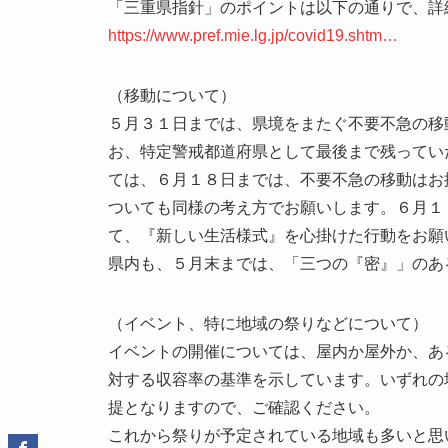
「三重県指針」のポイントは以下の通りで、詳
https://www.pref.mie.lg.jp/covid19.shtm…
（移動について）
５月３１日までは、県境をまたぐ不要不急の移
お、特定警戒都道府県として最後まで残ってい
ては、６月１８日までは、不要不急の移動はお
ついても同様の考え方でお願いします。６月１
て、『新しい生活様式』を心掛けた行動をお願
県内も、５月末までは、「三つの『密』」のあ
（イベント、特に地域の祭りなどについて）
イベントの開催については、屋内か屋外か、あ
対する収容率の基準を示しています。いずれの
提となりますので、ご確認ください。
これから祭りが予定されている地域も多いと思