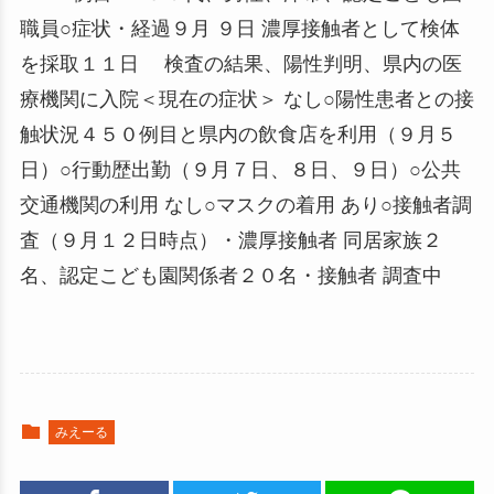
職員○症状・経過９月 ９日 濃厚接触者として検体
を採取１１日 検査の結果、陽性判明、県内の医
療機関に入院＜現在の症状＞ なし○陽性患者との接
触状況４５０例目と県内の飲食店を利用（９月５
日）○行動歴出勤（９月７日、８日、９日）○公共
交通機関の利用 なし○マスクの着用 あり○接触者調
査（９月１２日時点）・濃厚接触者 同居家族２
名、認定こども園関係者２０名・接触者 調査中
みえーる