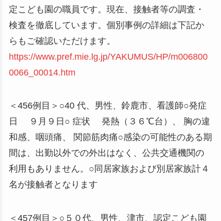
定こども園の職員です。現在、接触者等の調査・
検査を徹底しています。個別事例の詳細は下記か
らもご確認いただけます。
https://www.pref.mie.lg.jp/YAKUMUS/HP/m006800
0066_00014.htm
＜456例目＞○40 代、男性、鈴鹿市、看護師○発症
日 ９月９日○ 症状 発熱（３６℃台）、 胸の違
和感、咽頭痛、 関節筋肉痛○感染の可能性のある期
間は、出勤以外での外出はなく、公共交通機関の
利用もありません。○同居家族および別居家族計４
名が接触者となります
＜457例目＞○５０代、男性、津市、認定こども園