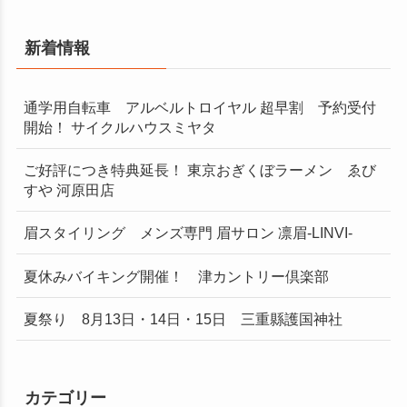
検
新着情報
通学用自転車 アルベルトロイヤル 超早割 予約受付
開始！ サイクルハウスミヤタ
ご好評につき特典延長！ 東京おぎくぼラーメン ゑび
索
すや 河原田店
眉スタイリング メンズ専門 眉サロン 凛眉-LINVI-
夏休みバイキング開催！ 津カントリー倶楽部
夏祭り 8月13日・14日・15日 三重縣護国神社
す
カテゴリー